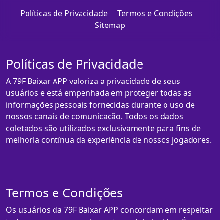
Políticas de Privacidade
Termos e Condições
Sitemap
Políticas de Privacidade
A 79F Baixar APP valoriza a privacidade de seus
usuários e está empenhada em proteger todas as
informações pessoais fornecidas durante o uso de
nossos canais de comunicação. Todos os dados
coletados são utilizados exclusivamente para fins de
melhoria contínua da experiência de nossos jogadores.
Termos e Condições
Os usuários da 79F Baixar APP concordam em respeitar