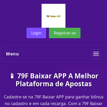
Login
Registrar-se
Menu
📱 79F Baixar APP A Melhor
Plataforma de Apostas
Cadastre-se na 79F Baixar APP para ganhar bônus
no cadastro e em cada recarga. Com a 79F Baixar