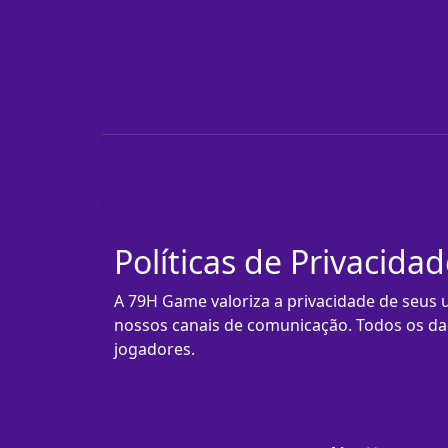
Políticas de Privacida
A 79H Game valoriza a privacidade de seus
nossos canais de comunicação. Todos os dad
jogadores.