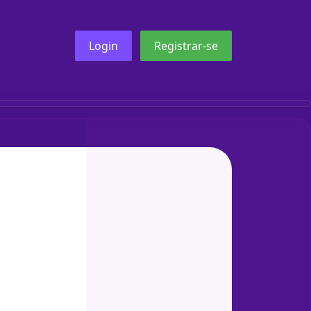
Login
Registrar-se