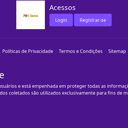
Acessos
Login
Registrar-se
Políticas de Privacidade
Termos e Condições
Sitemap
de
 usuários e está empenhada em proteger todas as informaç
os coletados são utilizados exclusivamente para fins de m