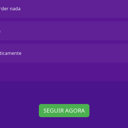
erder nada
a
aticamente
SEGUIR AGORA