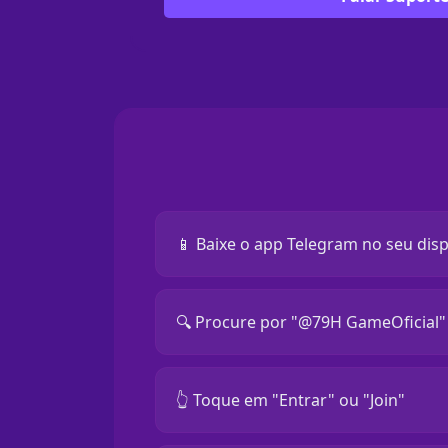
📱 Baixe o app Telegram no seu disp
🔍 Procure por "@79H GameOficial"
👆 Toque em "Entrar" ou "Join"