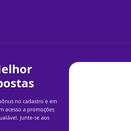
elhor
postas
bônus no cadastro e em
em acesso a promoções
ualável. Junte-se aos