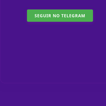
SEGUIR NO TELEGRAM