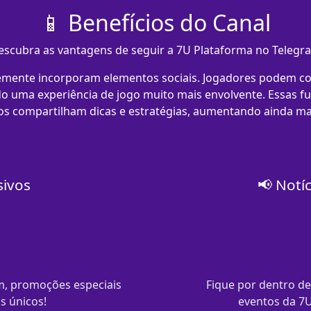
📱 Benefícios do Canal
escubra as vantagens de seguir a 7U Plataforma no Telegr
ntemente incorporam elementos sociais. Jogadores podem 
ndo uma experiência de jogo muito mais envolvente. Essas 
s compartilham dicas e estratégias, aumentando ainda mai
sivos
📢 Notí
m, promoções especiais
Fique por dentro d
s únicos!
eventos da 7