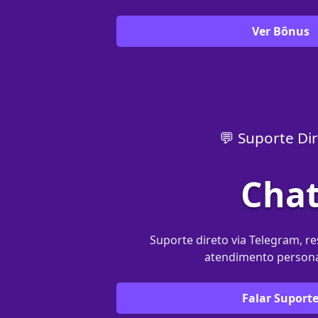
Ver Bônus
💬 Suporte Di
Cha
Suporte direto via Telegram, r
atendimento persona
Falar Suport