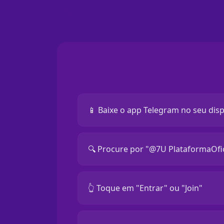
📱 Baixe o app Telegram no seu disp
🔍 Procure por "@7U PlataformaOfic
👆 Toque em "Entrar" ou "Join"