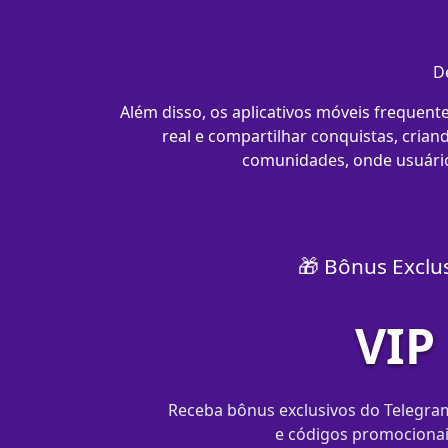
D
Além disso, os aplicativos móveis freque
real e compartilhar conquistas, cria
comunidades, onde usuário
🎁 Bônus Exclu
VIP
Receba bônus exclusivos do Telegra
e códigos promocionai